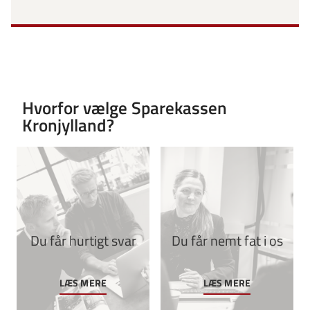
Hvorfor vælge Sparekassen
Kronjylland?
Du får hurtigt svar
Du får nemt fat i os
LÆS MERE
LÆS MERE