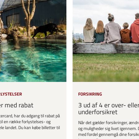
RLYSTELSER
FORSIKRING
er med rabat
3 ud af 4 er over- elle
underforsikret
ercard, har du adgang til rabat på
til en række forlystelses- og
Når det gælder forsikringer, ændr
le landet. Du kan købe billetter til
og muligheder sig livet igennem. 
med fordel gennemgå dine forsik