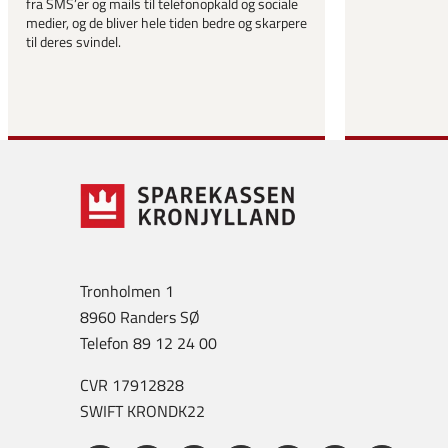
fra SMS’er og mails til telefonopkald og sociale
medier, og de bliver hele tiden bedre og skarpere
til deres svindel.
Tronholmen 1
8960 Randers SØ
Telefon 89 12 24 00
CVR 17912828
SWIFT KRONDK22