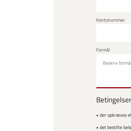
Kontonummer
Formål
Betingelse
• der opkræves et
• det bestilte b