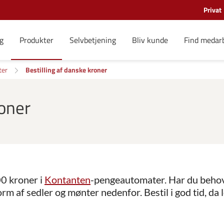
Privat
g
Produkter
Selvbetjening
Bliv kunde
Find medar
ter
Bestilling af danske kroner
roner
00 kroner i
Kontanten
-pengeautomater. Har du behov
orm af sedler og mønter nedenfor. Bestil i god tid, da l