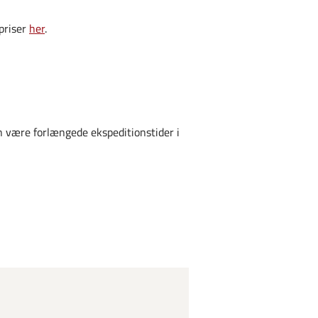
 priser
her
.
n være forlængede ekspeditionstider i