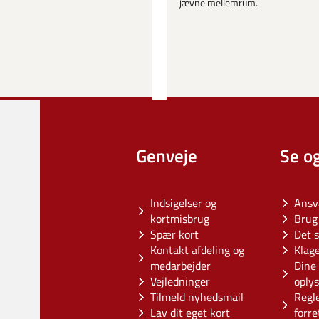
jævne mellemrum.
Genveje
Se o
Indsigelser og
Ansv
kortmisbrug
Brug 
Spær kort
Det s
Kontakt afdeling og
Klag
medarbejder
Dine 
Vejledninger
oply
Tilmeld nyhedsmail
Regl
Lav dit eget kort
forre