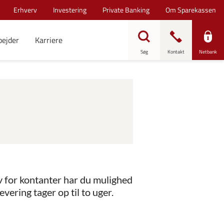
Erhverv
Investering
Private Banking
Om Sparekassen
bejder
Karriere
Søg
Kontakt
Netbank
 for kontanter har du mulighed
evering tager op til to uger.