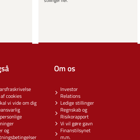
stillinger her.
gså
Om os
arsfraskrivelse
Investor
af cookies
Relations
kal vi vide om dig
Ledige stillinger
eansvarlig
Regnskab og
personlige
Risikorapport
sninger
Vi vil gøre gavn
er og
Finanstilsynet
tningsbetingelser
m.m.