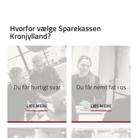
Hvorfor vælge Sparekassen
Kronjylland?
Du får hurtigt svar
Du får nemt fat i os
LÆS MERE
LÆS MERE