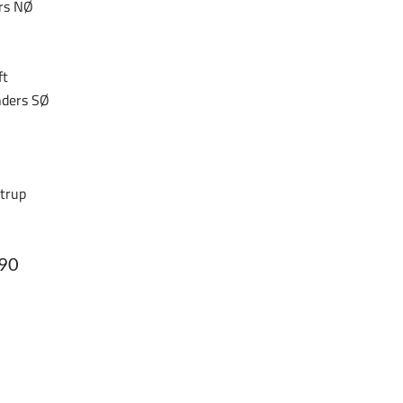
rs NØ
ft
nders SØ
ntrup
990