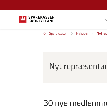
K
Om Sparekassen
Nyheder
Nyt re
Nyt repræsentan
30 nye medlemme