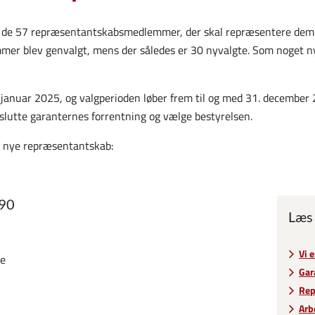
t de 57 repræsentantskabsmedlemmer, der skal repræsentere dem 
 blev genvalgt, mens der således er 30 nyvalgte. Som noget nyt
januar 2025, og valgperioden løber frem til og med 31. december 
lutte garanternes forrentning og vælge bestyrelsen.
et nye repræsentantskab:
990
Læs
Vi 
ne
Gar
Rep
Arb