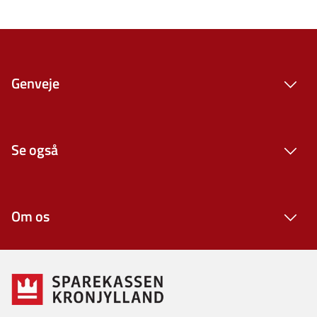
Genveje
Se også
Om os