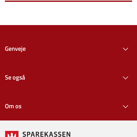
Genveje
Se også
Om os