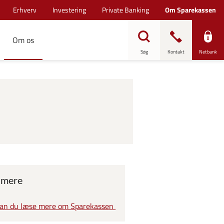
Erhverv
Investering
Private Banking
Om Sparekassen
Om os
Søg
Kontakt
Netbank
 mere
kan du læse mere om Sparekassen