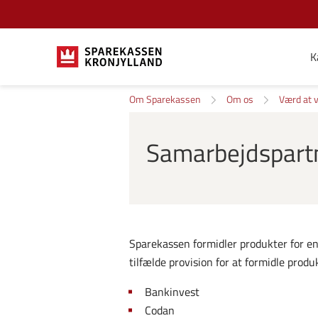
K
Om Sparekassen
Om os
Værd at v
Samarbejdspart
Sparekassen formidler produkter for en
tilfælde provision for at formidle prod
Bankinvest
Codan