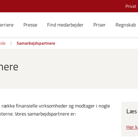
Privat
arriere
Presse
Find medarbejder
Priser
Regnskab
ide
Samarbejdspartnere
nere
 række finansielle virksomheder og modtager i nogle
Læs
ukterne. Vores samarbejdspartnere er:
Her 