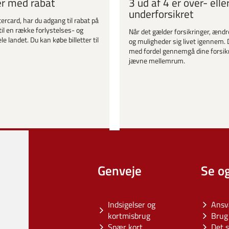
er med rabat
3 ud af 4 er over- elle
underforsikret
ercard, har du adgang til rabat på
til en række forlystelses- og
Når det gælder forsikringer, ændr
le landet. Du kan købe billetter til
og muligheder sig livet igennem. 
med fordel gennemgå dine forsik
jævne mellemrum.
Genveje
Se o
Indsigelser og
Ansv
kortmisbrug
Brug 
Spær kort
Det s