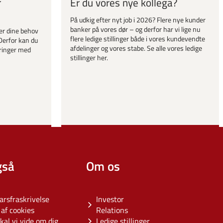
r
Er du vores nye kollega?
På udkig efter nyt job i 2026? Flere nye kunder
banker på vores dør – og derfor har vi lige nu
er dine behov
flere ledige stillinger både i vores kundevendte
Derfor kan du
afdelinger og vores stabe. Se alle vores ledige
ringer med
stillinger her.
gså
Om os
arsfraskrivelse
Investor
af cookies
Relations
kal vi vide om dig
Ledige stillinger