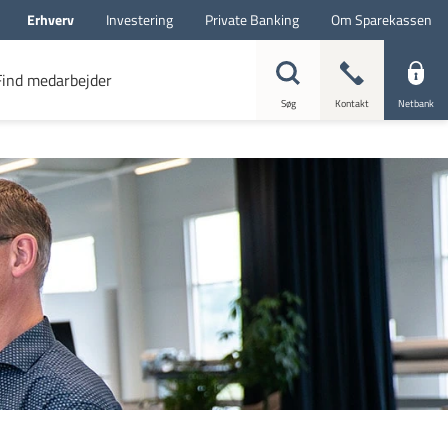
Erhverv
Investering
Private Banking
Om Sparekassen
Find medarbejder
Søg
Kontakt
Netbank