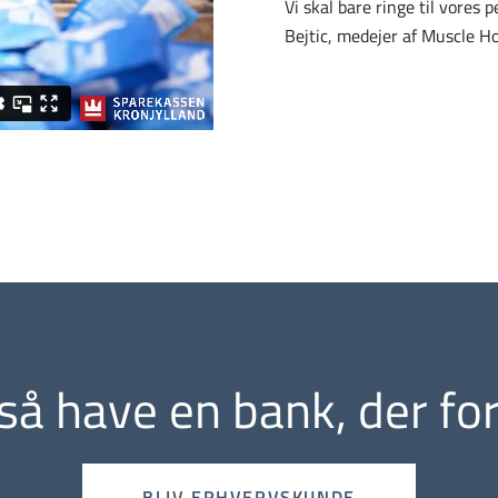
Vi skal bare ringe til vores 
Bejtic, medejer af Muscle H
gså have en bank, der for
BLIV ERHVERVSKUNDE