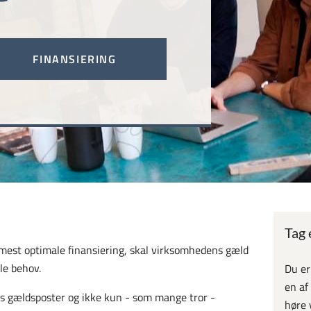
FINANSIERING
Tag 
 mest optimale finansiering, skal virksomhedens gæld
le behov.
Du er
en af
s gældsposter og ikke kun - som mange tror -
høre 