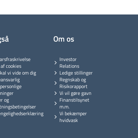
gså
Om os
arsfraskrivelse
Investor
af cookies
Relations
kal vi vide om dig
Ledige stillinger
eansvarlig
Regnskab og
personlige
Risikorapport
sninger
Vi vil gøre gavn
er og
Finanstilsynet
tningsbetingelser
m.m.
ængelighedserklæring
Vi bekæmper
hvidvask