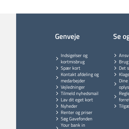
Genveje
Se o
Indsigelser og
Ansv
kortmisbrug
Brug 
Spær kort
Det s
Kontakt afdeling og
Klag
medarbejder
Dine 
Vejledninger
oply
Tilmeld nyhedsmail
Regl
Lav dit eget kort
forre
Nyheder
Tilg
Renter og priser
Søg Gavefonden
Your bank in