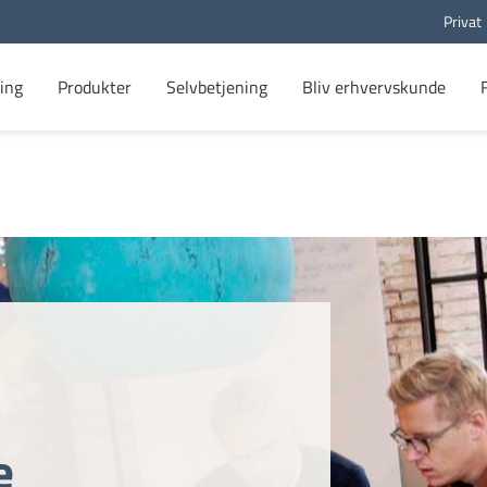
Privat
ing
Produkter
Selvbetjening
Bliv erhvervskunde
e