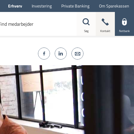
Erhverv
Investering
Private Banking
Om Sparekassen
Find medarbejder
Søg
Kontakt
Netbank