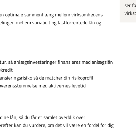
ser fo
virks
 den optimale sammenhæng mellem virksomhedens
delingen mellem variabelt og fastforrentede lån og
ktur, så anlægsinvesteringer finansieres med anlægslån
kredit
nansieringsrisiko så de matcher din risikoprofil
 i overensstemmelse med aktivernes levetid
ine lån, så du får et samlet overblik over
efter kan du vurdere, om det vil være en fordel for dig