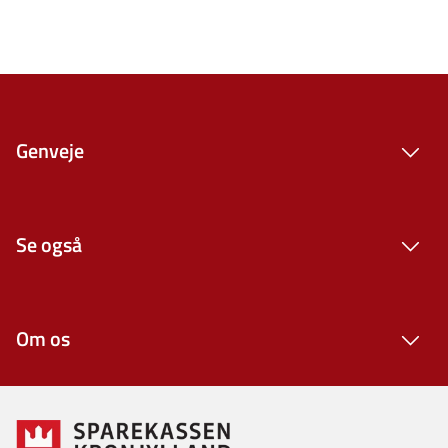
Genveje
Se også
Om os