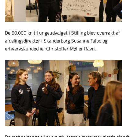
De 50.000 kr. til ungeudvalget i Stilling blev overrakt af
afdelingsdirektør i Skanderborg Susanne Talbo og
erhvervskundechef Christoffer Møller Ravn.
De mange penge til nye aktiviteter skabte stor glæde blandt