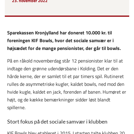
23. november 2022
Sparekassen Kronjylland har doneret 10.000 kr. til
foreningen KIF Bowls, hvor det sociale samvær er i
højsædet for de mange pensionister, der går til bowls.
På en råkold novemberdag står 12 pensionister klar til at
indtage den grønne udendørsbane i Kolding. Det er den
hårde kerne, der er samlet til et par timers spil. Rutineret
rulles de asymmetriske kugler, kaldet bowls, ned mod den
hvide kugle, kaldet en jack, forenden af banen. Humøret er
højt, og de kække bemærkninger sidder løst blandt
spillerne.
Stort fokus på det sociale samvær i klubben
KIF Bowls blev etableret i 2015. I starten talte klubben 20