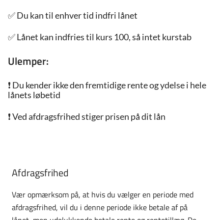
✅
Du kan til enhver tid indfri lånet
✅ Lånet kan indfries til kurs 100, så intet kurstab
Ulemper:
❗ 
Du kender ikke den fremtidige rente og ydelse i hele
lånets løbetid
❗
Ved afdragsfrihed stiger prisen på dit lån
Afdragsfrihed
Vær opmærksom på, at hvis du vælger en periode med
afdragsfrihed, vil du i denne periode ikke betale af på
lånet, men udelukkende betale rente og rentetillæg. De