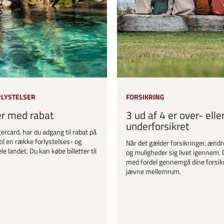
RLYSTELSER
FORSIKRING
er med rabat
3 ud af 4 er over- elle
underforsikret
ercard, har du adgang til rabat på
til en række forlystelses- og
Når det gælder forsikringer, ændr
le landet. Du kan købe billetter til
og muligheder sig livet igennem. 
med fordel gennemgå dine forsik
jævne mellemrum.