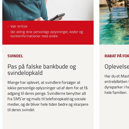
SVINDEL
RABAT PÅ FO
Pas på falske bankbude og
Oplevels
svindelopkald
Har du et Mast
entrebilletten 
Mange har oplevet, at svindlere forsøger at
dyreparker i he
lokke personlige oplysninger ud af dem for at få
hele familien.
adgang til deres penge. Svindlerne benytter alt
fra SMS’er og mails til telefonopkald og sociale
medier, og de bliver hele tiden bedre og skarpere
til deres svindel.