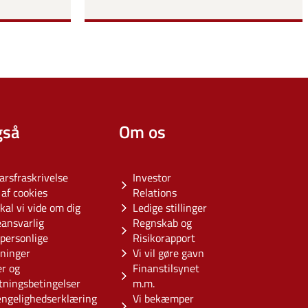
gså
Om os
arsfraskrivelse
Investor
af cookies
Relations
kal vi vide om dig
Ledige stillinger
eansvarlig
Regnskab og
personlige
Risikorapport
sninger
Vi vil gøre gavn
er og
Finanstilsynet
tningsbetingelser
m.m.
ængelighedserklæring
Vi bekæmper