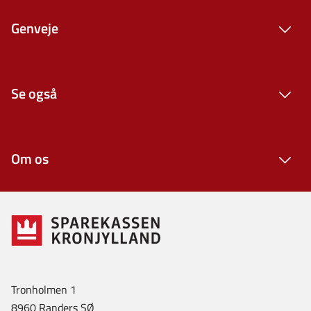
Genveje
Se også
Om os
Tronholmen 1
8960 Randers SØ