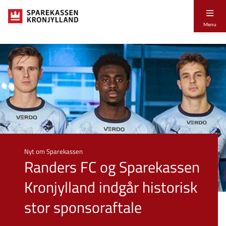
Menu
Nyt om Sparekassen
Randers FC og Sparekassen
Kronjylland indgår historisk
stor sponsoraftale