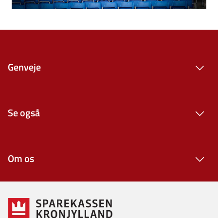
Genveje
Se også
Om os