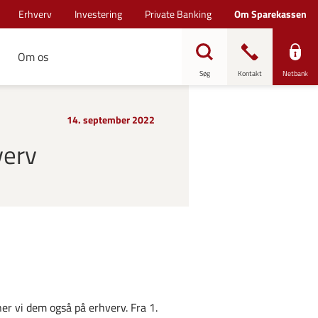
Erhverv
Investering
Private Banking
Om Sparekassen
Om os
Søg
Kontakt
Netbank
14. september 2022
verv
ner vi dem også på erhverv. Fra 1.