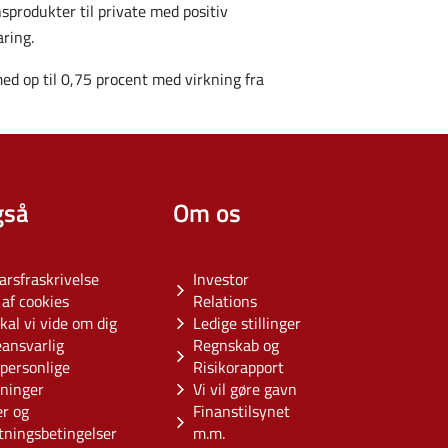
nsprodukter til private med positiv
ring.
d op til 0,75 procent med virkning fra
gså
Om os
arsfraskrivelse
Investor
af cookies
Relations
kal vi vide om dig
Ledige stillinger
eansvarlig
Regnskab og
personlige
Risikorapport
sninger
Vi vil gøre gavn
er og
Finanstilsynet
tningsbetingelser
m.m.