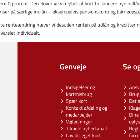
e 0 procent. Derudover vil vi i løbet af kort tid lancere nye indlå
iser på særlige indlån – eksempelvis pensionskonti og børneopspa
te renteændring hæver vi desuden renten på udlån og kreditter me
varslet individuelt.
Genveje
Se o
Indsigelser og
Ansv
kortmisbrug
Brug 
Spær kort
Det s
Kontakt afdeling og
Klag
medarbejder
Dine 
Vejledninger
oply
Tilmeld nyhedsmail
Regl
Lav dit eget kort
forre