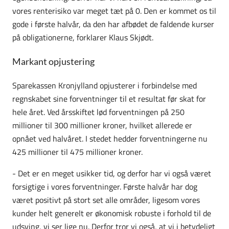
vores renterisiko var meget tæt på 0. Den er kommet os til
gode i første halvår, da den har afbødet de faldende kurser
på obligationerne, forklarer Klaus Skjødt.
Markant opjustering
Sparekassen Kronjylland opjusterer i forbindelse med
regnskabet sine forventninger til et resultat før skat for
hele året. Ved årsskiftet lød forventningen på 250
millioner til 300 millioner kroner, hvilket allerede er
opnået ved halvåret. I stedet hedder forventningerne nu
425 millioner til 475 millioner kroner.
- Det er en meget usikker tid, og derfor har vi også været
forsigtige i vores forventninger. Første halvår har dog
været positivt på stort set alle områder, ligesom vores
kunder helt generelt er økonomisk robuste i forhold til de
udsving, vi ser lige nu. Derfor tror vi også, at vi i betydeligt