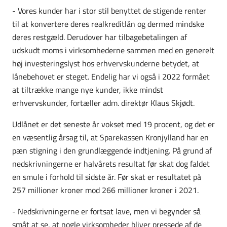
- Vores kunder har i stor stil benyttet de stigende renter
til at konvertere deres realkreditlån og dermed mindske
deres restgæld. Derudover har tilbagebetalingen af
udskudt moms i virksomhederne sammen med en generelt
høj investeringslyst hos erhvervskunderne betydet, at
lånebehovet er steget. Endelig har vi også i 2022 formået
at tiltrække mange nye kunder, ikke mindst
erhvervskunder, fortæller adm. direktør Klaus Skjødt.
Udlånet er det seneste år vokset med 19 procent, og det er
en væsentlig årsag til, at Sparekassen Kronjylland har en
pæn stigning i den grundlæggende indtjening. På grund af
nedskrivningerne er halvårets resultat før skat dog faldet
en smule i forhold til sidste år. Før skat er resultatet på
257 millioner kroner mod 266 millioner kroner i 2021.
- Nedskrivningerne er fortsat lave, men vi begynder så
småt at se, at nogle virksomheder bliver pressede af de