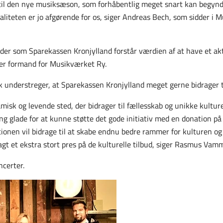
 til den nye musiksæson, som forhåbentlig meget snart kan begynd
kvaliteten er jo afgørende for os, siger Andreas Bech, som sidder i
der som Sparekassen Kronjylland forstår værdien af at have et aktiv
r er formand for Musikværket Ry.
nderstreger, at Sparekassen Kronjylland meget gerne bidrager til 
sk og levende sted, der bidrager til fællesskab og unikke kulturel
ng glade for at kunne støtte det gode initiativ med en donation på
tionen vil bidrage til at skabe endnu bedre rammer for kulturen og
lagt et ekstra stort pres på de kulturelle tilbud, siger Rasmus Vam
ncerter.