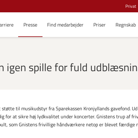
Privat
arriere
Presse
Find medarbejder
Priser
Regnskab
igen spille for fuld udblæsnin
t støtte til musikudstyr fra Sparekassen Kronjyllands gavefond. Ud
for at sikre høj lydkvalitet under koncerter. Gnistens trup af frivi
pult, som Gnistens frivillige håndværkere netop er blevet færdige 