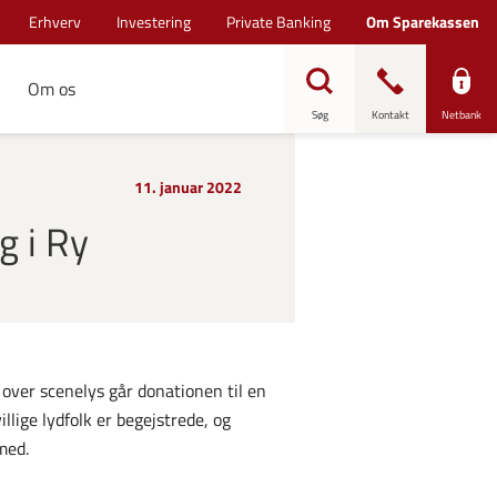
Erhverv
Investering
Private Banking
Om Sparekassen
Om os
Søg
Kontakt
Netbank
11. januar 2022
g i Ry
 over scenelys går donationen til en
llige lydfolk er begejstrede, og
med.