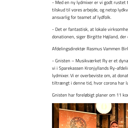
- Med en ny lydmixer er vi godt rustet
tilskud til vores arbejde, og netop lyd
ansvarlig for teamet af lydfolk.
- Det er fantastisk, at lokale virksomhe
donationen, siger Birgitte Højland, de
Afdelingsdirektør Rasmus Vammen Birk u
- Gnisten – Musikværket Ry er et dynami
vi i Sparekassen Kronjyllands Ry-afdeli
lydmixer. Vi er overbeviste om, at dona
tiltrængt i denne tid, hvor corona har 
Gnisten har foreløbigt planer om 11 ko