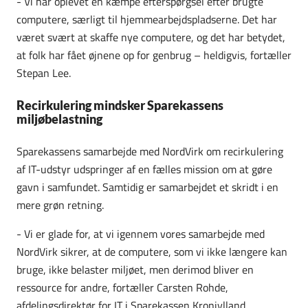
- Vi har oplevet en kæmpe efterspørgsel efter brugte
computere, særligt til hjemmearbejdspladserne. Det har
været svært at skaffe nye computere, og det har betydet,
at folk har fået øjnene op for genbrug – heldigvis, fortæller
Stepan Lee.
Recirkulering mindsker Sparekassens
miljøbelastning
Sparekassens samarbejde med NordVirk om recirkulering
af IT-udstyr udspringer af en fælles mission om at gøre
gavn i samfundet. Samtidig er samarbejdet et skridt i en
mere grøn retning.
- Vi er glade for, at vi igennem vores samarbejde med
NordVirk sikrer, at de computere, som vi ikke længere kan
bruge, ikke belaster miljøet, men derimod bliver en
ressource for andre, fortæller Carsten Rohde,
afdelingsdirektør for IT i Sparekassen Kronjylland.