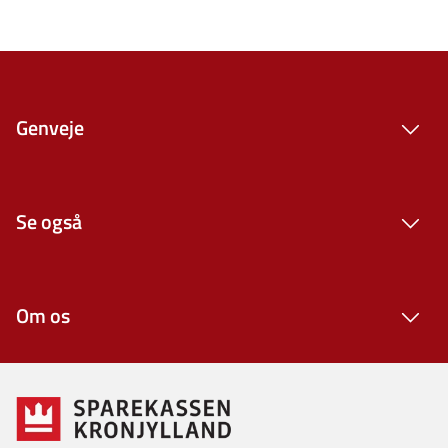
Genveje
Se også
Om os