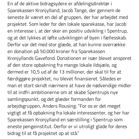
En af de aktive bidragsydere er afdelingsdirektør i
Sparekassen Kronjylland, Jacob Tange, der gennem de
seneste år været en del af gruppen, der har arbejdet med
projektet. Som leder for den lokale sparekasse, har Jacob
en interesse i, at der sker en positiv udvikling i Spentrup,
og at det lykkes at løfte udviklingen af byen i fællesskab.
Derfor var det med stor glæde, at han kunne overrække
en donation på 50.000 kroner fra Sparekassen
Kronjyllands Gavefond. Donationen er især blevet ansporet
af den store opbakning fra mange lokale ildsjæle, og
dermed er 10,5 ud af de 13 millioner, der skal til for at
færdiggøre projektet, nu blevet finansieret. Således er
man et stort skridt nærmere at have de nødvendige midler
til at indfri ambitionerne om at skabe Spentrups nye
samlingspunkt, og det glæder formanden for
arbejdsgruppen, Anders Rousing: ”For os er det meget
vigtigt at få opbakning fra lokale interessenter, og her har
Sparekassen Kronjylland en særstilling i Spentrup som
eneste pengeinstitut. Derfor er vi utroligt glade for deres
bidrag til at få projektet op at stå.”