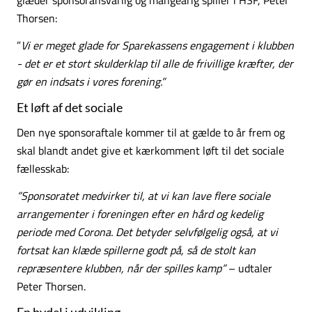
glæder sponsoransvarlig og mangeårig spiller i HSF, Peter
Thorsen:
”
Vi er meget glade for Sparekassens engagement i klubben
- det er et stort skulderklap til alle de frivillige kræfter, der
gør en indsats i vores forening.”
Et løft af det sociale
Den nye sponsoraftale kommer til at gælde to år frem og
skal blandt andet give et kærkomment løft til det sociale
fællesskab:
”Sponsoratet medvirker til, at vi kan lave flere sociale
arrangementer i foreningen efter en hård og kedelig
periode med Corona. Det betyder selvfølgelig også, at vi
fortsat kan klæde spillerne godt på, så de stolt kan
repræsentere klubben, når der spilles kamp”
– udtaler
Peter Thorsen.
En bydel i udvikling