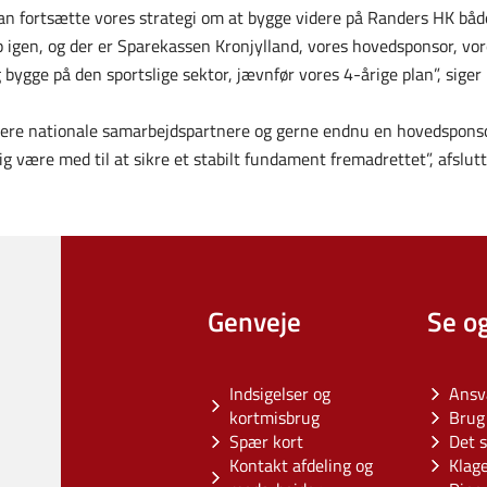
 kan fortsætte vores strategi om at bygge videre på Randers HK bå
e op igen, og der er Sparekassen Kronjylland, vores hovedsponsor, vo
ygge på den sportslige sektor, jævnfør vores 4-årige plan”, sige
 flere nationale samarbejdspartnere og gerne endnu en hovedsponso
g være med til at sikre et stabilt fundament fremadrettet”, afslu
Genveje
Se o
Indsigelser og
Ansv
kortmisbrug
Brug 
Spær kort
Det s
Kontakt afdeling og
Klag