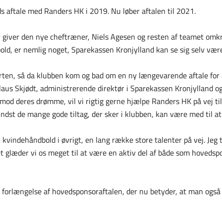
s aftale med Randers HK i 2019. Nu løber aftalen til 2021.
r giver den nye cheftræner, Niels Agesen og resten af teamet omkr
old, er nemlig noget, Sparekassen Kronjylland kan se sig selv være
ten, så da klubben kom og bad om en ny længevarende aftale for at 
Klaus Skjødt, administrerende direktør i Sparekassen Kronjylland og t
 mod deres drømme, vil vi rigtig gerne hjælpe Randers HK på vej t
ndst de mange gode tiltag, der sker i klubben, kan være med til at 
 kvindehåndbold i øvrigt, en lang række store talenter på vej. Jeg 
t glæder vi os meget til at være en aktiv del af både som hoveds
r forlængelse af hovedsponsoraftalen, der nu betyder, at man ogs