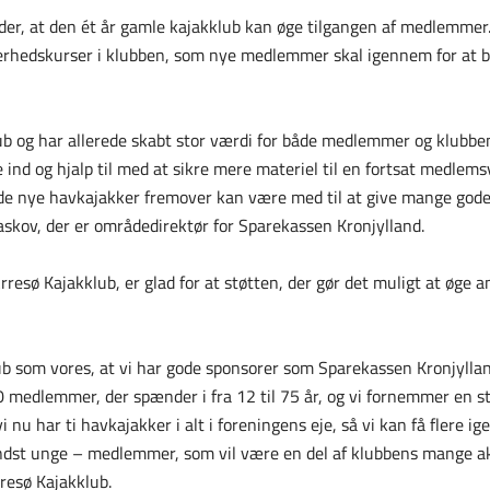
der, at den ét år gamle kajakklub kan øge tilgangen af medlemmer.
erhedskurser i klubben, som nye medlemmer skal igennem for at bli
ub og har allerede skabt stor værdi for både medlemmer og klubbe
ind og hjalp til med at sikre mere materiel til en fortsat medlem
t de nye havkajakker fremover kan være med til at give mange gode 
askov, der er områdedirektør for Sparekassen Kronjylland.
resø Kajakklub, er glad for at støtten, der gør det muligt at øge an
klub som vores, at vi har gode sponsorer som Sparekassen Kronjyllan
0 medlemmer, der spænder i fra 12 til 75 år, og vi fornemmer en st
vi nu har ti havkajakker i alt i foreningens eje, så vi kan få flere 
 mindst unge – medlemmer, som vil være en del af klubbens mange a
resø Kajakklub.