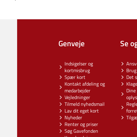
Genveje
Se o
Indsigelser og
Ansv
kortmisbrug
Brug 
Spær kort
Det s
Kontakt afdeling og
Klag
medarbejder
Dine 
Vejledninger
oply
Tilmeld nyhedsmail
Regl
Lav dit eget kort
forre
Nyheder
Tilg
Renter og priser
Søg Gavefonden