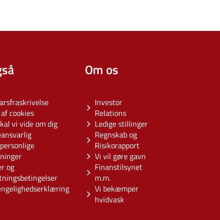
gså
Om os
arsfraskrivelse
Investor
af cookies
Relations
kal vi vide om dig
Ledige stillinger
eansvarlig
Regnskab og
personlige
Risikorapport
sninger
Vi vil gøre gavn
er og
Finanstilsynet
tningsbetingelser
m.m.
ængelighedserklæring
Vi bekæmper
hvidvask