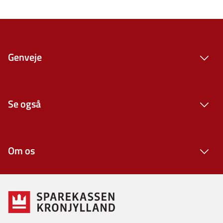
Genveje
Se også
Om os