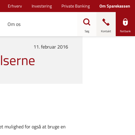
Erhverv
Investering
Private Banking
Om Sparekassen
Om os
Søg
Kontakt
Netbank
11. februar 2016
lserne
ået mulighed for også at bruge en