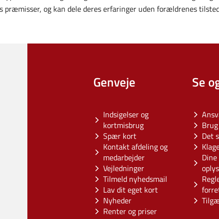
 præmisser, og kan dele deres erfaringer uden forældrenes tilste
Genveje
Se o
Indsigelser og
Ansv
kortmisbrug
Brug 
Spær kort
Det s
Kontakt afdeling og
Klag
medarbejder
Dine 
Vejledninger
oply
Tilmeld nyhedsmail
Regl
Lav dit eget kort
forre
Nyheder
Tilg
Renter og priser