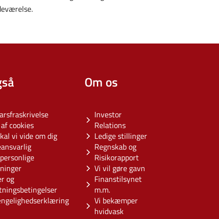
deværelse.
gså
Om os
arsfraskrivelse
Investor
af cookies
Relations
kal vi vide om dig
Ledige stillinger
eansvarlig
Regnskab og
personlige
Risikorapport
sninger
Vi vil gøre gavn
er og
Finanstilsynet
tningsbetingelser
m.m.
ængelighedserklæring
Vi bekæmper
hvidvask