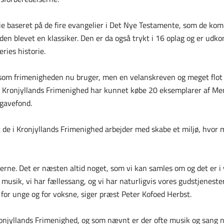
e baseret på de fire evangelier i Det Nye Testamente, som de ko
den blevet en klassiker. Den er da også trykt i 16 oplag og er udk
ies historie.
, som frimenigheden nu bruger, men en velanskreven og meget flot 
d. Kronjyllands Frimenighed har kunnet købe 20 eksemplarer af Me
 gavefond.
 de i Kronjyllands Frimenighed arbejder med skabe et miljø, hvor 
alerne. Det er næsten altid noget, som vi kan samles om og det er 
musik, vi har fællessang, og vi har naturligvis vores gudstjeneste
, for unge og for voksne, siger præst Peter Kofoed Herbst.
ronjyllands Frimenighed, og som nævnt er der ofte musik og sang 