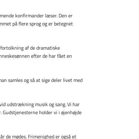
mmende konfirmander læser. Den er
ommet på flere sprog og er betegnet
fortolkning af de dramatiske
nneskesønnen efter de har fået en
man samles og så at sige deler livet med
i vid udstrækning musik og sang. Vi har
r. Gudstjenesterne holder vi i øjenhøjde
når de mødes. Frimenighed er også et