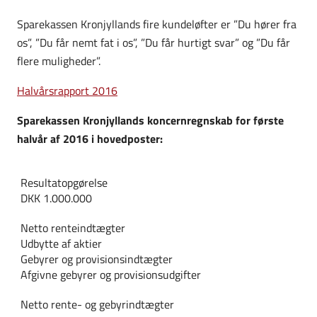
Sparekassen Kronjyllands fire kundeløfter er ”Du hører fra
os”, ”Du får nemt fat i os”, ”Du får hurtigt svar” og ”Du får
flere muligheder”.
Halvårsrapport 2016
Sparekassen Kronjyllands koncernregnskab for første
halvår af 2016 i hovedposter:
Resultatopgørelse
DKK 1.000.000
Netto renteindtægter
Udbytte af aktier
Gebyrer og provisionsindtægter
Afgivne gebyrer og provisionsudgifter
Netto rente- og gebyrindtægter