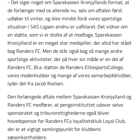
- Det siger noget om Sparekassen Kronjyllands format, at
de forlænger med os allerede nu, selv om aftalen først
udløber til vinter, og ikke mindst fordi vores sportslige
situation i SAS Ligaen endnu er uafklaret. Det vidner om
en støtte, som vi er stolte af at modtage. Sparekassen
Kronjylland er en meget stor medspiller, der altid har stået
bag Randers FC. Men de står også bag så mange andre
sportslige aktiviteter, der på hver sin måde er en del af
Randers FC. Bl.a. støtter de Randers ElitesportsCollege,
vores moderklubber og mange af vores samarbejdsklubber,
lyder det fra Jacob Nielsen.
Den forlængede aftale mellem Sparekassen Kronjylland og
Randers FC medfører, at pengeinstituttet udover selve
sponsoratet og tribunerettighederne også bliver
hovedsponsor for Randers FCs loyalitetsklub Loyal Club,
der er et vigtigt samlingspunkt for klubbens
sæsonkortholdere.