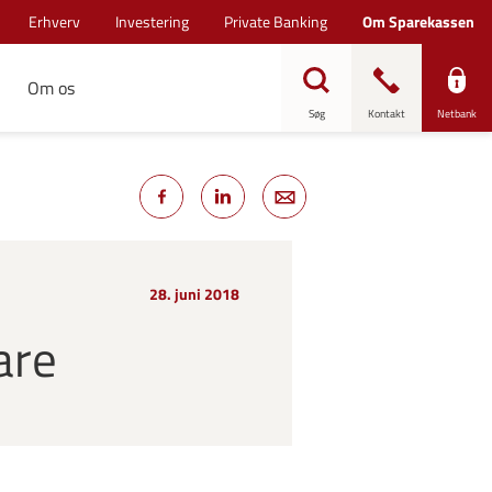
Erhverv
Investering
Private Banking
Om Sparekassen
Om os
Søg
Kontakt
Netbank
28. juni 2018
are