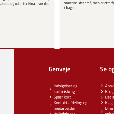
startede i det små, men er efter
sprede sig uden for Kina, hvor det
tiltaget.
Genveje
Se o
Indsigelser og
Ansv
kortmisbrug
Brug 
Spær kort
Det s
Kontakt afdeling og
Klag
medarbejder
Dine 
Vejledninger
oply