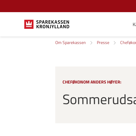
K
Om Sparekassen
Presse
Cheføk
CHEFØKONOM ANDERS HØYER:
Sommerudsal