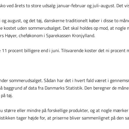
ko ved årets to store udsalg: januar-februar og juli-august. Det v
i og august, og det tøj, danskerne traditionelt køber i disse to mån
have kostet uden sommerudsalget. Det skal holdes op mod, at nogle
ders Høyer, cheføkonom i Sparekassen Kronjylland.
ele 11 procent billigere end i juni. Tilsvarende koster det ni procen
der sommerudsalget. Sådan har det i hvert fald været i gennemsni
å baggrund af data fra Danmarks Statistik. Den beregner de mån
på tøj.
u større eller mindre på forskellige produkter, og at nogle mærke
tistikken tager højde for, at priserne bliver sammenlignet på den 