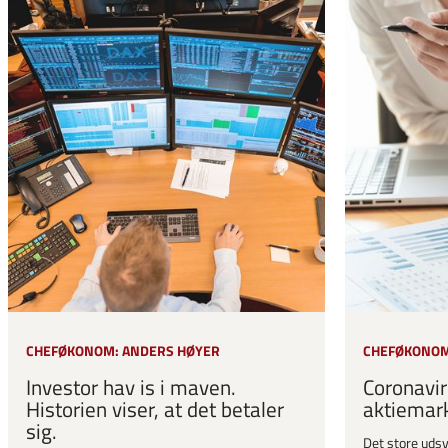
CHEFØKONOM: ANDERS HØYER
CHEFØKONOM
Investor hav is i maven.
Coronavir
Historien viser, at det betaler
aktiemar
sig.
Det store udsv