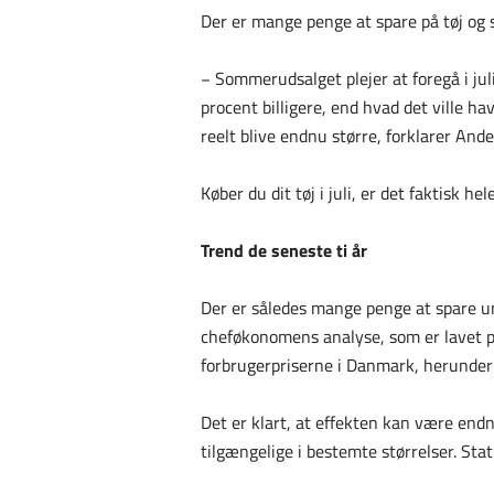
Der er mange penge at spare på tøj og s
− Sommerudsalget plejer at foregå i jul
procent billigere, end hvad det ville 
reelt blive endnu større, forklarer An
Køber du dit tøj i juli, er det faktisk h
Trend de seneste ti år
Der er således mange penge at spare un
cheføkonomens analyse, som er lavet p
forbrugerpriserne i Danmark, herunder 
Det er klart, at effekten kan være endn
tilgængelige i bestemte størrelser. Sta