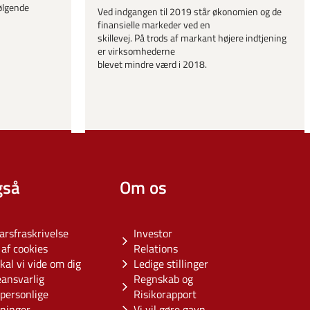
følgende
Ved indgangen til 2019 står økonomien og de
finansielle markeder ved en
skillevej. På trods af markant højere indtjening
er virksomhederne
blevet mindre værd i 2018.
gså
Om os
arsfraskrivelse
Investor
af cookies
Relations
kal vi vide om dig
Ledige stillinger
eansvarlig
Regnskab og
personlige
Risikorapport
sninger
Vi vil gøre gavn