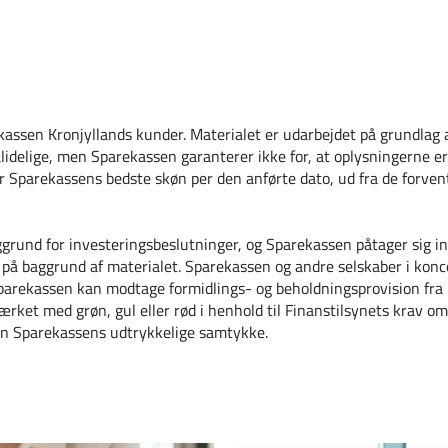
kassen Kronjyllands kunder. Materialet er udarbejdet på grundlag af
lidelige, men Sparekassen garanterer ikke for, at oplysningerne er
or Sparekassens bedste skøn per den anførte dato, ud fra de forven
ggrund for investeringsbeslutninger, og Sparekassen påtager sig in
t på baggrund af materialet. Sparekassen og andre selskaber i konc
Sparekassen kan modtage formidlings- og beholdningsprovision fra 
ærket med grøn, gul eller rød i henhold til Finanstilsynets krav o
den Sparekassens udtrykkelige samtykke.