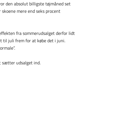
or den absolut billigste tøjmåned set
r er skoene mere end seks procent
 effekten fra sommerudsalget derfor lidt
l juli frem for at købe det i juni.
normale”.
t sætter udsalget ind.