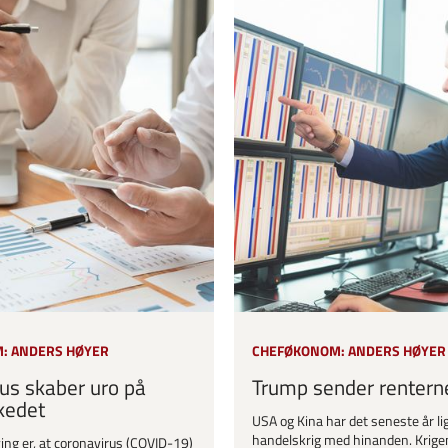
: ANDERS HØYER
CHEFØKONOM: ANDERS HØYER
us skaber uro på
Trump sender rentern
kedet
USA og Kina har det seneste år lig
handelskrig med hinanden. Krige
ing er, at coronavirus (COVID-19)