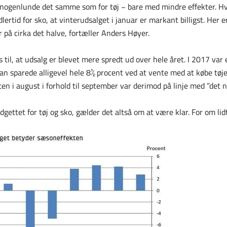
t nogenlunde det samme som for tøj − bare med mindre effekter. Hv
idlertid for sko, at vinterudsalget i januar er markant billigst. He
r på cirka det halve, fortæller Anders Høyer.
til, at udsalg er blevet mere spredt ud over hele året. I 2017 var
sparede alligevel hele 8½ procent ved at vente med at købe tøjet ti
ten i august i forhold til september var derimod på linje med ”det 
gettet for tøj og sko, gælder det altså om at være klar. For om lid