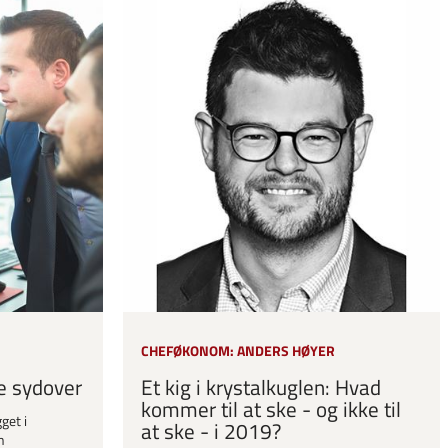
CHEFØKONOM: ANDERS HØYER
e sydover
Et kig i krystalkuglen: Hvad
kommer til at ske - og ikke til
get i
at ske - i 2019?
n