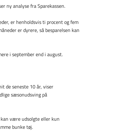
iser ny analyse fra Sparekassen.
eder, er henholdsvis ti procent og fem
 måneder er dyrere, så besparelsen kan
t mere i september end i august.
t de seneste 10 år, viser
edlige sæsonudsving på
r kan være udsolgte eller kun
samme bunke tøj.