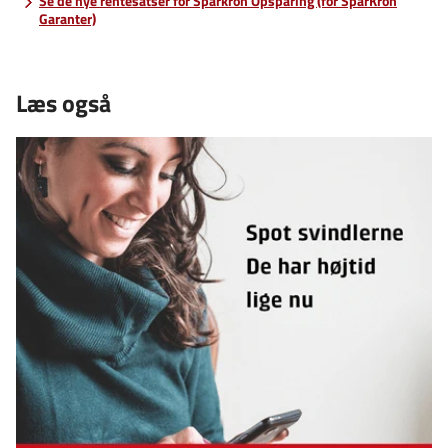
Se de nye rentesatser for Sparkron Opsparing (for SparKron
Garanter)
Læs også