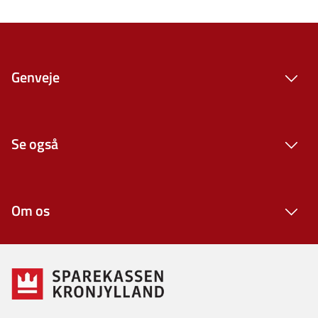
Genveje
Se også
Om os