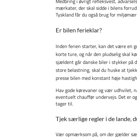
Medbring i øvrigt refleksvest, advarse
mærkater, der skal sidde i bilens forru
Tyskland får du også brug for miljømær
Er bilen ferieklar?
Inden ferien starter, kan det være en god
korte ture, og når den pludselig skal 
sjældent går danske biler i stykker på 
store belastning, skal du huske at tje
presse bilen med konstant høje hastighe
Hav gode kørevaner og vær udhvilet, når
eventuelt chauffør undervejs. Det er o
tager til.
Tjek særlige regler i de lande, d
Vær opmærksom på, om der gælder særlig