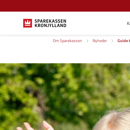
K
Om Sparekassen
Nyheder
Guide t