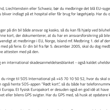
land, Liechtenstein eller Schweiz, bør du medbringe det blå EU-syge
liver indlagt på et hospital eller får brug for lægehjælp. Har du og
ger på din bil både ansvar og kasko, så du kan få hjælp ved biluhel
ne kort, der dokumenterer, at du har en ansvarsforsikring på bilen
vendigt at medbringe i EU, Norge, Island mf. Medbring 1. del af den 
 med på ferie. Er din bil fra før 5. december 2005, skal du dog med
ve attesten med på den.
g en international skadesanmeldelsesblanket - også kaldet uhelds
n du ringe til SOS International på +45 70 10 50 52, hvor du skal
kan også hente SOS-appen ”Rødt kort”, så du både har telefonnum
 i Europa. Et fysisk Europakort er desuden også en god idé at hav
ket eller bilens GPS svigter. Har du GPS med, så husk at opdatere k