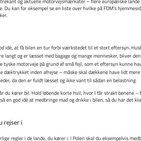
lstrekant og aktuelle motorvejsmærkater – flere europæiske lande 
de. Du kan for eksempel se en liste over hvilke på FDM’s hjemmesi
ker.
 idé, at få bilen en tur forbi værkstedet til et stort eftersyn. Husk
køre langt og er læsset med bagage og mange mennesker, bliver den
de tyske motorveje på grund af små fejl, som et eftersyn kunne hav
kke dæktrykket inden afrejse – måske skal dækkene have lidt mere 
der, da den er fuldt læsset og ikke vant til sådan en belastning.
 du kører bil. Hold løbende korte hvil, hvor I får strakt benene – 
gså en god idé at medbringe mad og drikke i bilen, så du har det k
u rejser i
e regler i de lande, du kører i. I Polen skal du eksempelvis medb