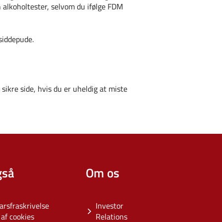
n alkoholtester, selvom du ifølge FDM
 siddepude.
sikre side, hvis du er uheldig at miste
gså
Om os
arsfraskrivelse
Investor
af cookies
Relations