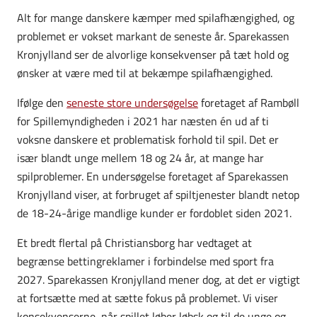
Alt for mange danskere kæmper med spilafhængighed, og
problemet er vokset markant de seneste år. Sparekassen
Kronjylland ser de alvorlige konsekvenser på tæt hold og
ønsker at være med til at bekæmpe spilafhængighed.
Ifølge den
seneste store undersøgelse
foretaget af Rambøll
for Spillemyndigheden i 2021 har næsten én ud af ti
voksne danskere et problematisk forhold til spil. Det er
især blandt unge mellem 18 og 24 år, at mange har
spilproblemer. En undersøgelse foretaget af Sparekassen
Kronjylland viser, at forbruget af spiltjenester blandt netop
de 18-24-årige mandlige kunder er fordoblet siden 2021.
Et bredt flertal på Christiansborg har vedtaget at
begrænse bettingreklamer i forbindelse med sport fra
2027. Sparekassen Kronjylland mener dog, at det er vigtigt
at fortsætte med at sætte fokus på problemet. Vi viser
konsekvenserne, når spillet løber løbsk og til de unge og