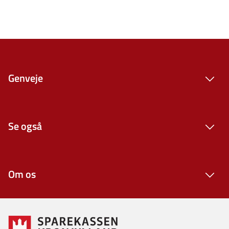
Genveje
Se også
Om os