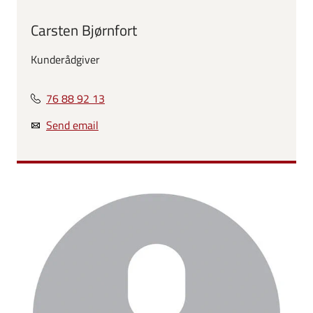
Carsten Bjørnfort
Kunderådgiver
76 88 92 13
Send email