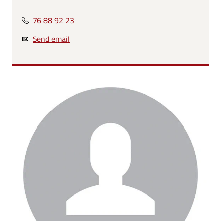
76 88 92 23
Send email