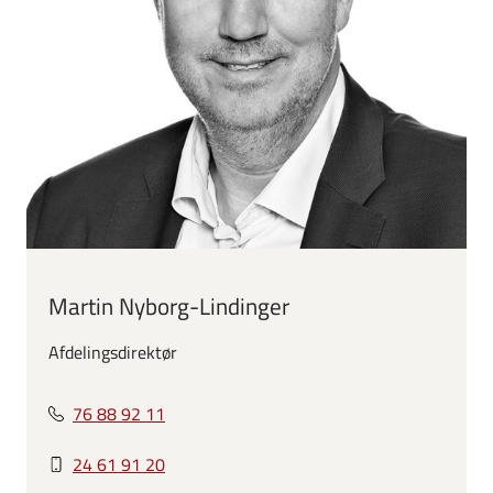
Martin Nyborg-Lindinger
Afdelingsdirektør
76 88 92 11
24 61 91 20