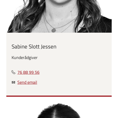
Sabine Slott Jessen
Kunderådgiver
76 88 99 56
Send email