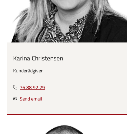
Karina Christensen
Kunderådgiver
76 88 92 29
Send email