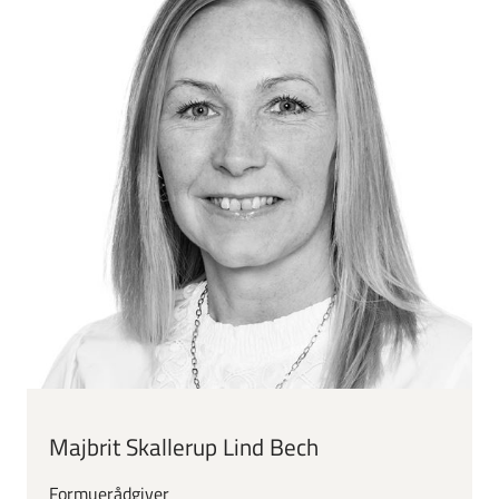
Majbrit Skallerup Lind Bech
Formuerådgiver