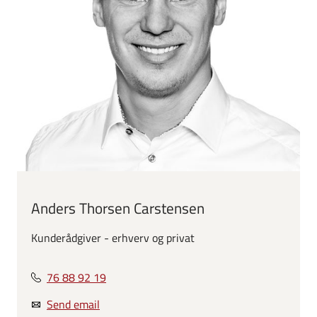
Anders Thorsen Carstensen
Kunderådgiver - erhverv og privat
76 88 92 19
Send email