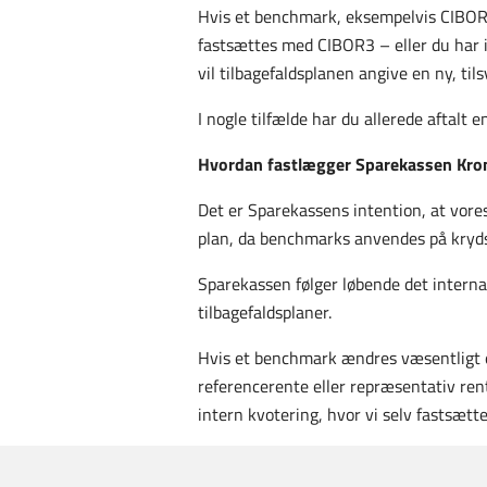
Hvis et benchmark, eksempelvis CIBOR3, 
fastsættes med CIBOR3 – eller du har 
vil tilbagefaldsplanen angive en ny, ti
I nogle tilfælde har du allerede aftalt e
Hvordan fastlægger Sparekassen Kronj
Det er Sparekassens intention, at vores
plan, da benchmarks anvendes på kryds
Sparekassen følger løbende det internat
tilbagefaldsplaner.
Hvis et benchmark ændres væsentligt ell
referencerente eller repræsentativ ren
intern kvotering, hvor vi selv fastsætt