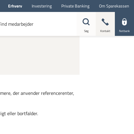
Erhverv
Investering
Private Banking
Om Sparekassen
Find medarbejder
Søg
Kontakt
Netbank
d mere, der anvender referencerenter,
t eller bortfalder.