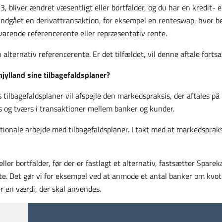
bliver ændret væsentligt eller bortfalder, og du har en kredit- el
indgået en derivattransaktion, for eksempel en renteswap, hvor b
lsvarende referencerente eller repræsentativ rente.
n alternativ referencerente. Er det tilfældet, vil denne aftale fortsa
ylland sine tilbagefaldsplaner?
 tilbagefaldsplaner vil afspejle den markedspraksis, der aftales på 
 og tværs i transaktioner mellem banker og kunder.
ionale arbejde med tilbagefaldsplaner. I takt med at markedspraksi
er bortfalder, før der er fastlagt et alternativ, fastsætter Spare
te. Det gør vi for eksempel ved at anmode et antal banker om kvote
er en værdi, der skal anvendes.