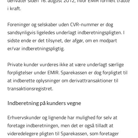
derivater siden 16. august 2012, hvor EMIR formelt trådte
i kraft.
Foreninger og selskaber uden CVR-nummer er dog
sandsynligvis ligeledes underlagt indberetningspligten. I
sidste ende er det tilsynet, der afgør, om en modpart
er/var indberetningspligtig.
Private kunder vurderes ikke at være underlagt særlige
forplig­telser under EMIR. Sparekassen er dog forpligtet til
at indberette oplysninger om derivat­trans­ak­tioner til
transaktionsregistret.
Indberetning på kunders vegne
Erhvervskunder og lignende har mulighed for selv at
foretage indberetningen, men det er også tilladt at
videredelegere pligten til Sparekassen, som foretager