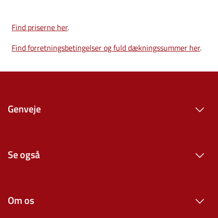
Find priserne her
.
Find forretningsbetingelser og fuld dækningssummer her
.
Genveje
Se også
Om os