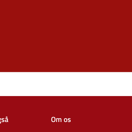
gså
Om os