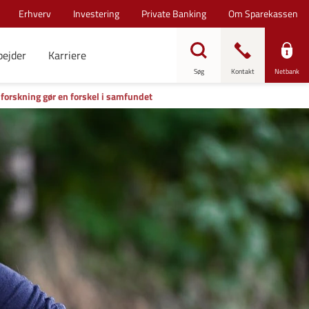
Erhverv
Investering
Private Banking
Om Sparekassen
bejder
Karriere
Søg
Kontakt
Netbank
n forskning gør en forskel i samfundet