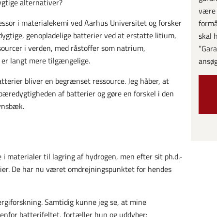
gtige alternativer?
være 
ssor i materialekemi ved Aarhus Universitet og forsker
formå
tige, genopladelige batterier ved at erstatte litium,
skal 
ssourcer i verden, med råstoffer som natrium,
”Gara
 er langt mere tilgængelige.
ansøg
batterier bliver en begrænset ressource. Jeg håber, at
bæredygtigheden af batterier og gøre en forskel i den
avnsbæk.
i materialer til lagring af hydrogen, men efter sit ph.d.-
rier. De har nu været omdrejningspunktet for hendes
ergiforskning. Samtidig kunne jeg se, at mine
nfor batterifeltet, fortæller hun og uddyber: