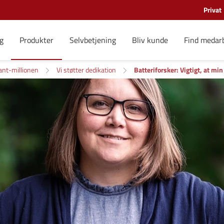
Privat
g
Produkter
Selvbetjening
Bliv kunde
Find medar
ant-millionen
Vi støtter dedikation
Batteriforsker: Vigtigt, at mi