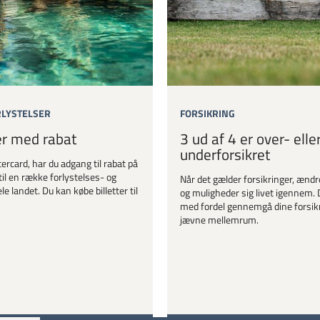
RLYSTELSER
FORSIKRING
er med rabat
3 ud af 4 er over- elle
underforsikret
ercard, har du adgang til rabat på
til en række forlystelses- og
Når det gælder forsikringer, ændr
le landet. Du kan købe billetter til
og muligheder sig livet igennem. 
med fordel gennemgå dine forsik
jævne mellemrum.