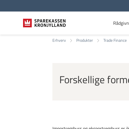
Rådgivn
Erhverv
Produkter
Trade Finance
Forskellige form
Importremburs og eksportremburs er ik