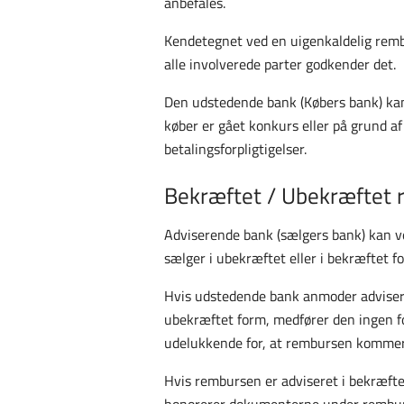
anbefales.
Kendetegnet ved en uigenkaldelig rembu
alle involverede parter godkender det.
Den udstedende bank (Købers bank) kan
køber er gået konkurs eller på grund a
betalingsforpligtigelser.
Bekræftet / Ubekræftet
Adviserende bank (sælgers bank) kan v
sælger i ubekræftet eller i bekræftet f
Hvis udstedende bank anmoder advisere
ubekræftet form, medfører den ingen fo
udelukkende for, at rembursen kommer 
Hvis rembursen er adviseret i bekræftet
honorerer dokumenterne under remburs