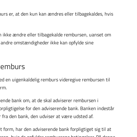
rs er, at den kun kan ændres eller tilbagekaldes, hvis
 ikke ændre eller tilbagekalde rembursen, uanset om
f andre omstændigheder ikke kan opfylde sine
 remburs
ed en uigenkaldelig remburs videregive rembursen til
orm.
nde bank om, at de skal adviserer rembursen i
rpligtigelse for den adviserende bank. Banken indestår
fra den bank, den udviser at være udsted af.
 form, har den adviserende bank forpligtiget sig til at
en, hvis de opfylder rembursens betingelser. På denne