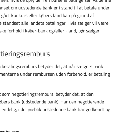
anset om udstedende bank er i stand til at betale under
ået konkurs eller købers land kan på grund af
e standset alle landets betalinger. Hvis sælger vil være
ke forhold i køber-bank og/eller -land, bør sælger
tieringsremburs
 betalingsremburs betyder det, at når sælgers bank
menterne under rembursen uden forbehold, er betaling
t som negotieringsremburs, betyder det, at den
købers bank (udstedende bank). Har den negotierende
t endelig, i det øjeblik udstedende bank har godkendt og