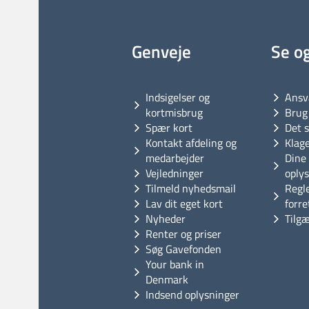
Genveje
Se o
Indsigelser og
Ansv
kortmisbrug
Brug 
Spær kort
Det s
Kontakt afdeling og
Klag
medarbejder
Dine 
Vejledninger
oply
Tilmeld nyhedsmail
Regl
Lav dit eget kort
forre
Nyheder
Tilg
Renter og priser
Søg Gavefonden
Your bank in
Denmark
Indsend oplysninger