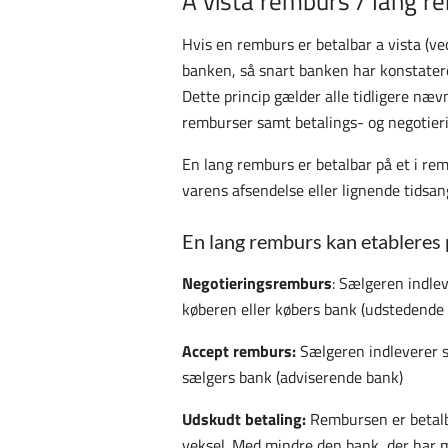
A vista remburs / lang r
Hvis en remburs er betalbar a vista (ve
banken, så snart banken har konstater
Dette princip gælder alle tidligere n
remburser samt betalings- og negotier
En lang remburs er betalbar på et i re
varens afsendelse eller lignende tidsang
En lang remburs kan etableres 
Negotieringsremburs
: Sælgeren indl
køberen eller købers bank (udstedende
Accept remburs:
Sælgeren indleverer 
sælgers bank (adviserende bank)
Udskudt betaling:
Rembursen er betalba
veksel. Med mindre den bank, der har 