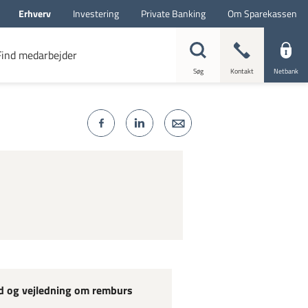
Erhverv
Investering
Private Banking
Om Sparekassen
Find medarbejder
Søg
Kontakt
Netbank
d og vejledning om remburs