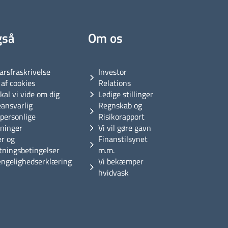
gså
Om os
arsfraskrivelse
Investor
af cookies
Relations
kal vi vide om dig
Ledige stillinger
eansvarlig
Regnskab og
personlige
Risikorapport
sninger
Vi vil gøre gavn
er og
Finanstilsynet
tningsbetingelser
m.m.
ængelighedserklæring
Vi bekæmper
hvidvask