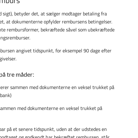
emburs
d sigt), betyder det, at sælger modtager betaling fra
et, at dokumenterne opfylder rembursens betingelser.
ævnte rembursformer, bekræftede såvel som ubekræftede
ingsremburser.
mbursen angivet tidspunkt, for eksempel 90 dage efter
ivelser.
på tre måder:
everer sammen med dokumenterne en veksel trukket på
 bank)
sammen med dokumenterne en veksel trukket på
r på et senere tidspunkt, uden at der udstedes en
modtaget og godkendt har bekræftet rembursen, står