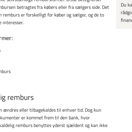
Du ka
bursen betragtes fra købers eller fra sælgers side. Det
rådgi
n remburs er forskelligt for køber og sælger, og de to
finan
 interesser.
rmer:
s
mburs
lig remburs
 ændres eller tilbagekaldes til enhver tid. Dog kun
dokumenter er kommet frem til den bank, hvor
kaldelig remburs benyttes yderst sjældent og kan ikke