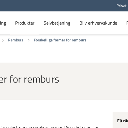
Privat
ing
Produkter
Selvbetjening
Bliv erhvervskunde
Remburs
Forskellige former for remburs
er for remburs
Få rå
ke selvstændige rembursformer. Disse betegnelser